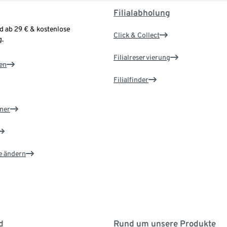
Filialabholung
d ab 29 € & kostenlose
Click & Collect
.
Filialreservierung
en
Filialfinder
ner
e ändern
d
Rund um unsere Produkte