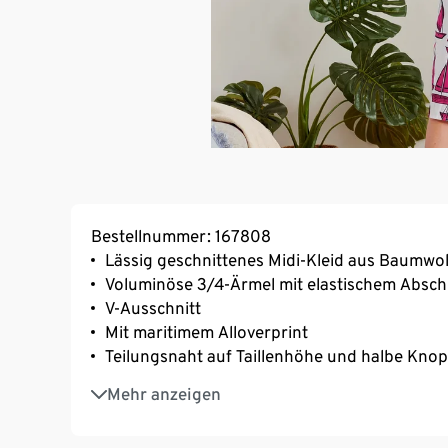
Bestellnummer: 167808
Lässig geschnittenes Midi-Kleid aus Baumwol
Voluminöse 3/4-Ärmel mit elastischem Absch
V-Ausschnitt
Mit maritimem Alloverprint
Teilungsnaht auf Taillenhöhe und halbe Knopf
Artikel fällt groß aus – bitte eine Größe klein
Mehr anzeigen
Angela ist 178 cm groß und trägt Größe 36