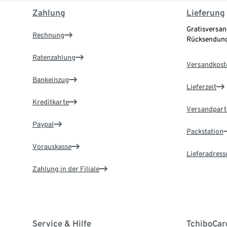
Zahlung
Lieferung
Gratisversan
Rechnung
Rücksendung
Ratenzahlung
Versandkost
Bankeinzug
Lieferzeit
Kreditkarte
Versandpart
Paypal
Packstation
Vorauskasse
Lieferadress
Zahlung in der Filiale
Service & Hilfe
TchiboCar