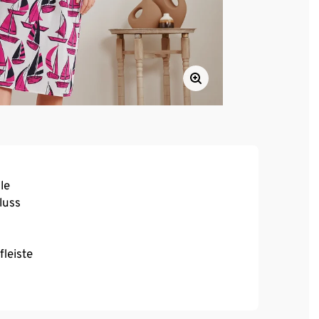
le
luss
leiste
er bestellen