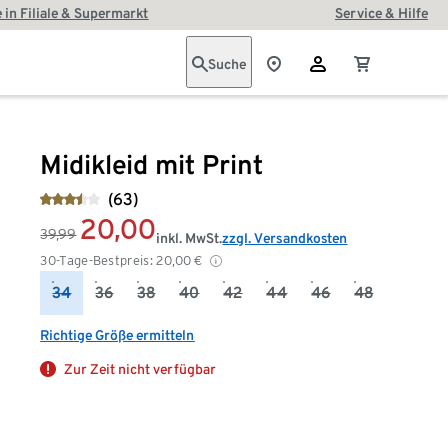
 in Filiale & Supermarkt
Service & Hilfe
Suche
Midikleid mit Print
(63)
20,00
39,99
inkl. MwSt.
zzgl. Versandkosten
30-Tage-Bestpreis:
20,00
€
34
36
38
40
42
44
46
48
Richtige Größe ermitteln
Zur Zeit nicht verfügbar