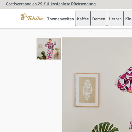
Gratisversand ab 29 € & kostenlose Rücksendung
Themenwelten
Kaffee
Damen
Herren
Kin