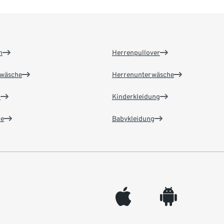
n
Herrenpullover
wäsche
Herrenunterwäsche
n
Kinderkleidung
e
Babykleidung
appleinc
android