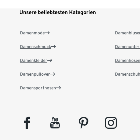
Unsere beliebtesten Kategorien
Damenmode
Damenbluse
Damenschmuck
Damenunter
Damenkleider
Damenhose
Damenpullover
Damenschuh
Damensporthosen
facebook
youtube
pinterest
instagram