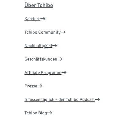
Über Tchibo
Karriere
Tchibo Community
Nachhaltigkeit
Geschäftskunden
Affiliate Programm
Presse
5 Tassen täglich – der Tchibo Podcast
Tchibo Blog