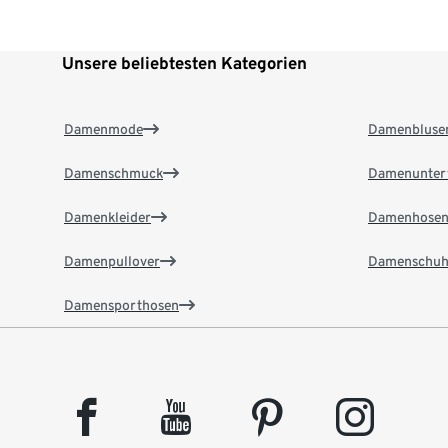
Unsere beliebtesten Kategorien
Damenmode
Damenbluse
Damenschmuck
Damenunter
Damenkleider
Damenhose
Damenpullover
Damenschuh
Damensporthosen
facebook
youtube
pinterest
instagram