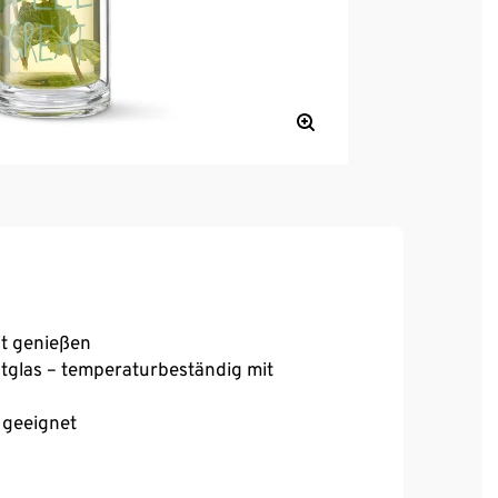
it genießen
tglas – temperaturbeständig mit
 geeignet
r losen Tee, Kräuter oder Früchte