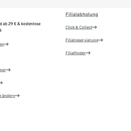
Filialabholung
d ab 29 € & kostenlose
Click & Collect
.
Filialreservierung
en
Filialfinder
ner
e ändern