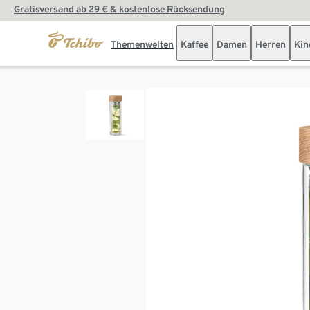
Gratisversand ab 29 € & kostenlose Rücksendung
Themenwelten
Kaffee
Damen
Herren
Kin