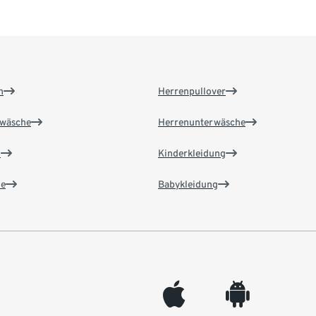
n
Herrenpullover
wäsche
Herrenunterwäsche
n
Kinderkleidung
e
Babykleidung
appleinc
android