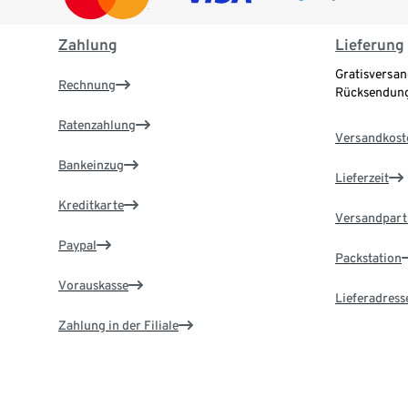
Zahlung
Lieferung
Gratisversan
Rechnung
Rücksendung
Ratenzahlung
Versandkost
Bankeinzug
Lieferzeit
Kreditkarte
Versandpart
Paypal
Packstation
Vorauskasse
Lieferadress
Zahlung in der Filiale