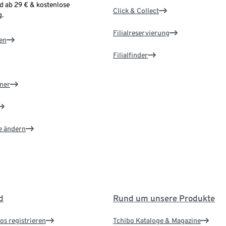
d ab 29 € & kostenlose
Click & Collect
.
Filialreservierung
en
Filialfinder
ner
e ändern
d
Rund um unsere Produkte
os registrieren
Tchibo Kataloge & Magazine