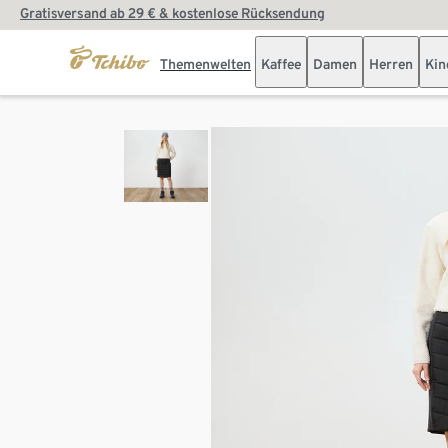
Gratisversand ab 29 € & kostenlose Rücksendung
Themenwelten
Kaffee
Damen
Herren
Kin