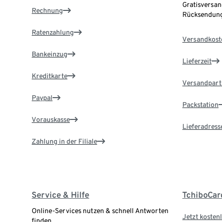
Gratisversan
Rechnung
Rücksendung
Ratenzahlung
Versandkost
Bankeinzug
Lieferzeit
Kreditkarte
Versandpart
Paypal
Packstation
Vorauskasse
Lieferadress
Zahlung in der Filiale
Service & Hilfe
TchiboCar
Online-Services nutzen & schnell Antworten
Jetzt kostenl
finden.