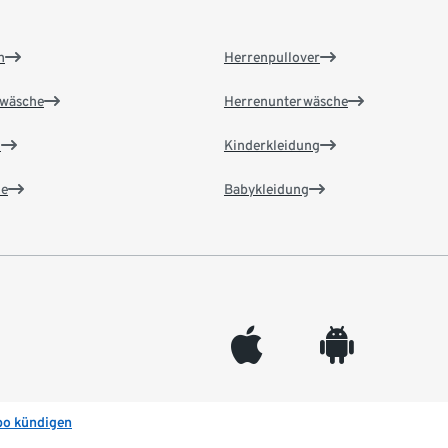
n
Herrenpullover
wäsche
Herrenunterwäsche
n
Kinderkleidung
e
Babykleidung
appleinc
android
bo kündigen