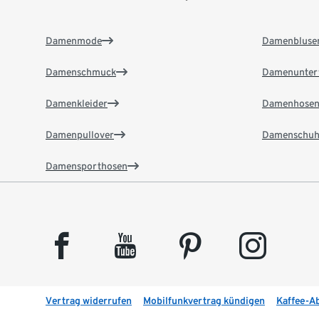
Damenmode
Damenbluse
Damenschmuck
Damenunter
Damenkleider
Damenhose
Damenpullover
Damenschuh
Damensporthosen
facebook
youtube
pinterest
instagram
Vertrag widerrufen
Mobilfunkvertrag kündigen
Kaffee-A