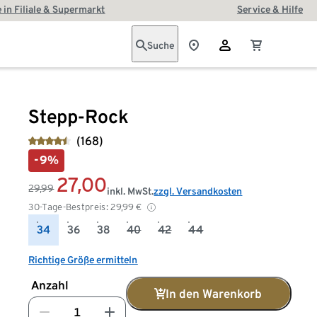
 in Filiale & Supermarkt
Service & Hilfe
Suche
Stepp-Rock
(168)
-9%
27,00
29,99
inkl. MwSt.
zzgl. Versandkosten
30-Tage-Bestpreis:
29,99
€
34
36
38
40
42
44
Richtige Größe ermitteln
Anzahl
In den Warenkorb