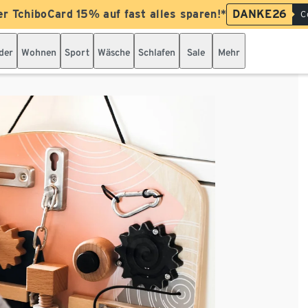
er TchiboCard 15% auf fast alles sparen!*
DANKE26
C
der
Wohnen
Sport
Wäsche
Schlafen
Sale
Mehr