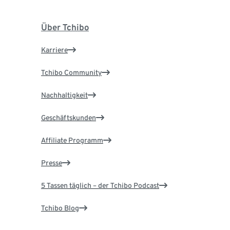
Über Tchibo
Karriere
Tchibo Community
Nachhaltigkeit
Geschäftskunden
Affiliate Programm
Presse
5 Tassen täglich – der Tchibo Podcast
Tchibo Blog