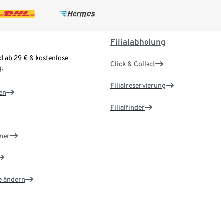
Filialabholung
d ab 29 € & kostenlose
Click & Collect
.
Filialreservierung
en
Filialfinder
ner
e ändern