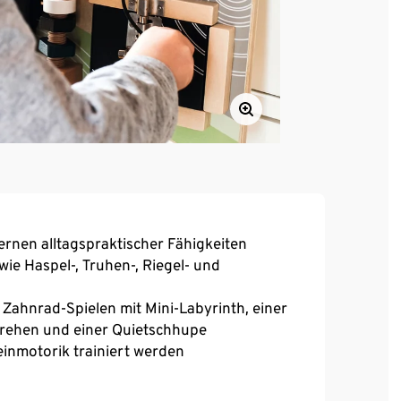
ernen alltagspraktischer Fähigkeiten
wie Haspel-, Truhen-, Riegel- und
i Zahnrad-Spielen mit Mini-Labyrinth, einer
Drehen und einer Quietschhupe
einmotorik trainiert werden
elen vor dem Bauch/auf dem Schoß