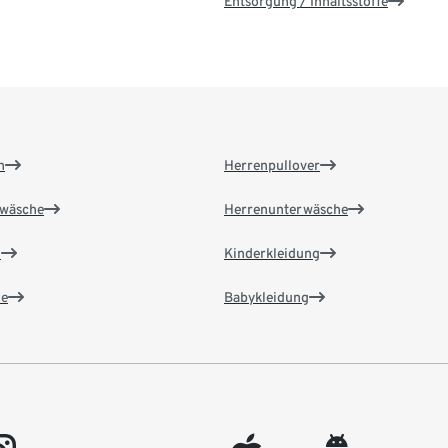
Entsorgung / Inhaltsstoffe
n
Herrenpullover
wäsche
Herrenunterwäsche
n
Kinderkleidung
e
Babykleidung