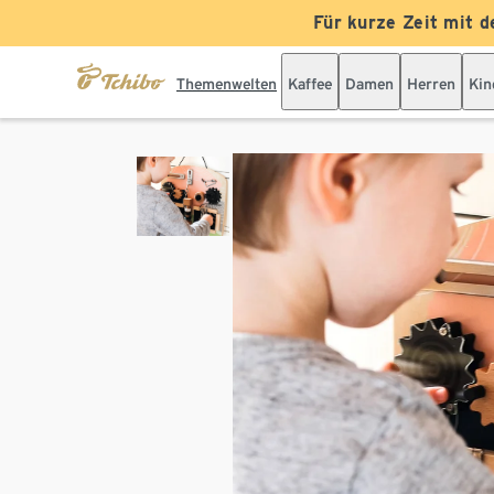
Für kurze Zeit mit d
Themenwelten
Kaffee
Damen
Herren
Kin