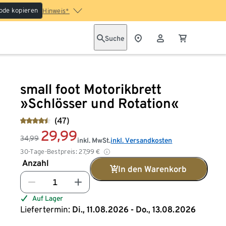
ode kopieren
Hinweis*
Suche
small foot Motorikbrett
»Schlösser und Rotation«
(47)
29,99
34,99
inkl. MwSt.
inkl. Versandkosten
30-Tage-Bestpreis:
27,99
€
Anzahl
In den Warenkorb
Auf Lager
Liefertermin:
Di., 11.08.2026 - Do., 13.08.2026