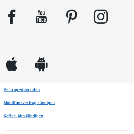
facebook
youtube
pinterest
instagram
appleinc
android
Vertrag widerrufen
Mobilfunkvertrag kündigen
Kaffee-Abo kündigen