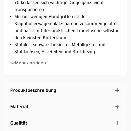
70 kg lassen sich wichtige Dinge ganz leicht
transportieren
Mit nur wenigen Handgriffen ist der
Klappbollerwagen platzsparend zusammengefaltet
und passt mit der praktischen Tragetasche selbst in
den kleinsten Kofferraum
Stabiles, schwarz lackiertes Metallgestell mit
Stahlachsen, PU-Reifen und Stoffbezug
Hochwertige Pinolino-Qualität
Mehr anzeigen
Lieferumfang umfasst einen Bollerwagen mit
Hecktasche und Sonnendach sowie eine
Tragetasche
Belastbarkeit max. 70 kg
Produktbeschreibung
Keine Montage erforderlich
Material
Qualität