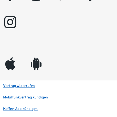
instagram
appleinc
android
Vertrag widerrufen
Mobilfunkvertrag kündigen
Kaffee-Abo kündigen