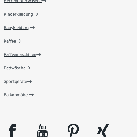
Herrenunterwäsche
Kinderkleidung
Babykleidung
Kaffee
Kaffeemaschinen
Bettwäsche
Sportgeräte
Balkonmöbel
facebook
youtube
pinterest
xing