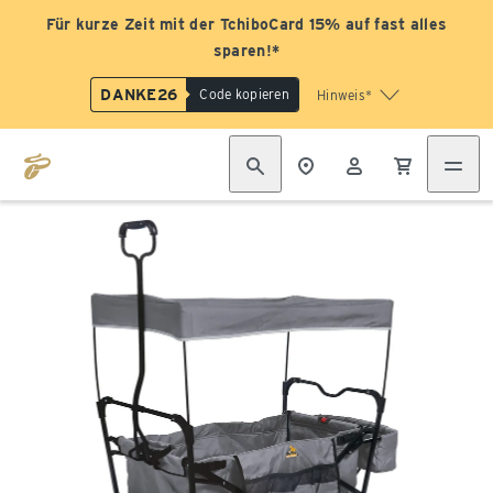
Für kurze Zeit mit der TchiboCard 15% auf fast alles
sparen!*
DANKE26
Code kopieren
Hinweis*