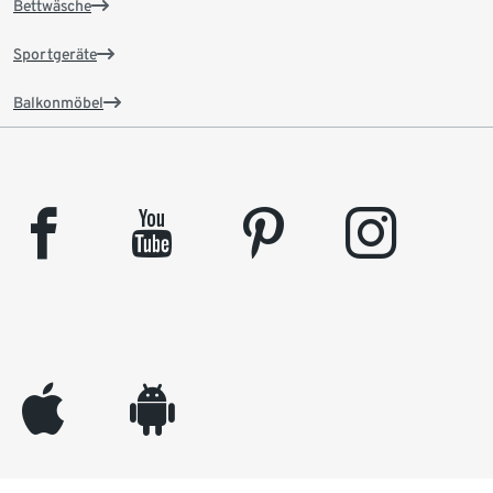
Bettwäsche
Sportgeräte
Balkonmöbel
facebook
youtube
pinterest
instagram
appleinc
android