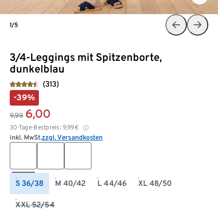
1/5
3/4-Leggings mit Spitzenborte,
dunkelblau
(313)
-39%
6,00
9,99
30-Tage-Bestpreis:
9,99
€
inkl. MwSt.
zzgl. Versandkosten
S 36/38
M 40/42
L 44/46
XL 48/50
XXL 52/54