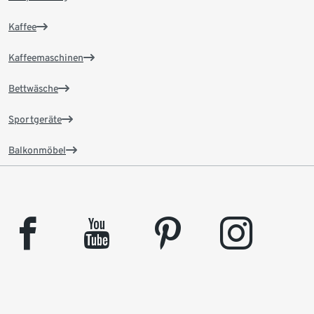
Kaffee
Kaffeemaschinen
Bettwäsche
Sportgeräte
Balkonmöbel
facebook
youtube
pinterest
instagram