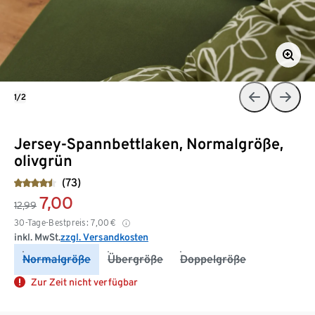
1/2
Jersey-Spannbettlaken, Normalgröße,
olivgrün
(73)
7,00
12,99
30-Tage-Bestpreis:
7,00
€
inkl. MwSt.
zzgl. Versandkosten
Normalgröße
Übergröße
Doppelgröße
Zur Zeit nicht verfügbar