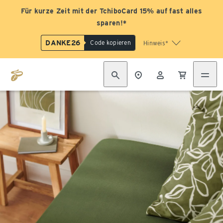
Für kurze Zeit mit der TchiboCard 15% auf fast alles
sparen!*
DANKE26
Code kopieren
Hinweis*