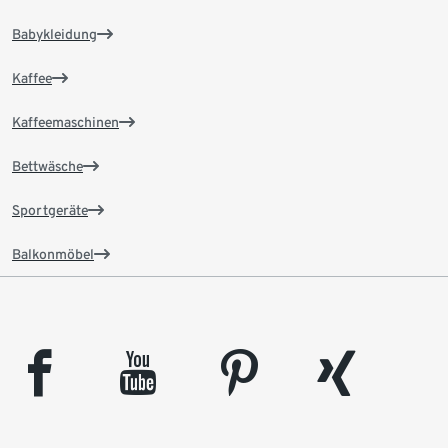
Babykleidung
Kaffee
Kaffeemaschinen
Bettwäsche
Sportgeräte
Balkonmöbel
facebook
youtube
pinterest
xing