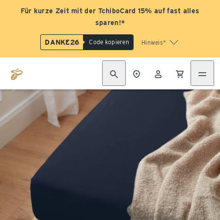
Für kurze Zeit mit der TchiboCard 15% auf fast alles
sparen!*
DANKE26
Code kopieren
Hinweis*