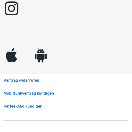
instagram
appleinc
android
Vertrag widerrufen
Mobilfunkvertrag kündigen
Kaffee-Abo kündigen