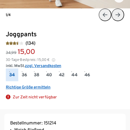
1/4
Joggpants
(134)
15,00
34,99
30-Tage-Bestpreis:
15,00
€
inkl. MwSt.
zzgl. Versandkosten
34
36
38
40
42
44
46
Richtige Größe ermitteln
Zur Zeit nicht verfügbar
Bestellnummer: 151214
Weich fließend