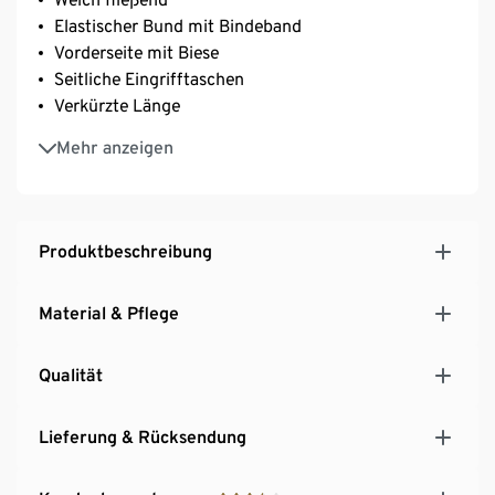
Elastischer Bund mit Bindeband
Vorderseite mit Biese
Seitliche Eingrifftaschen
Verkürzte Länge
Antistatik-Ausrüstung
Mehr anzeigen
Unser Model (1,77 m) trägt Größe 38
Legere Freizeithose für ein sportliches Outfit
Produktbeschreibung
Material & Pflege
Qualität
Lieferung & Rücksendung