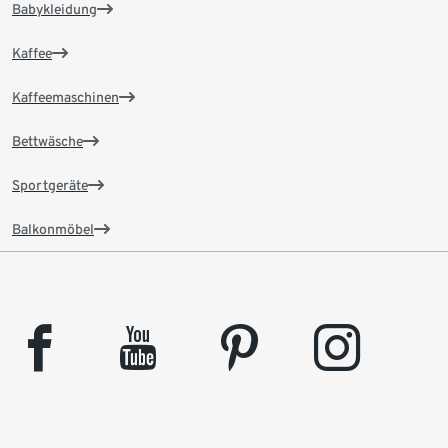
Babykleidung
Kaffee
Kaffeemaschinen
Bettwäsche
Sportgeräte
Balkonmöbel
facebook
youtube
pinterest
instagram