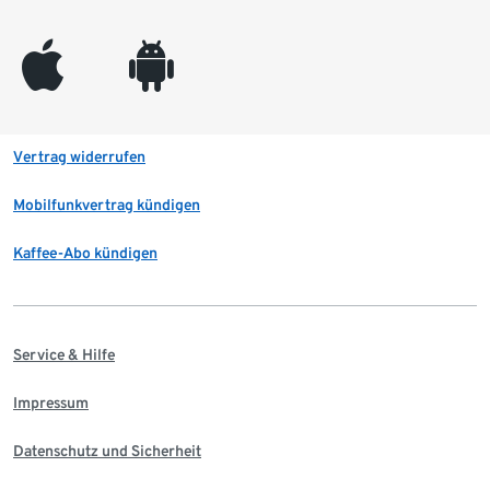
appleinc
android
Vertrag widerrufen
Mobilfunkvertrag kündigen
Kaffee-Abo kündigen
Service & Hilfe
Impressum
Datenschutz und Sicherheit