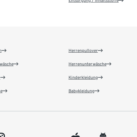
Entsorgung / Inhaltsstoffe
n
Herrenpullover
wäsche
Herrenunterwäsche
n
Kinderkleidung
e
Babykleidung