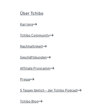
Über Tchibo
Karriere
Tchibo Community
Nachhaltigkeit
Geschäftskunden
Affiliate Programm
Presse
5 Tassen täglich – der Tchibo Podcast
Tchibo Blog