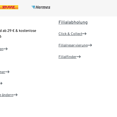
Filialabholung
d ab 29 € & kostenlose
Click & Collect
.
Filialreservierung
en
Filialfinder
ner
e ändern