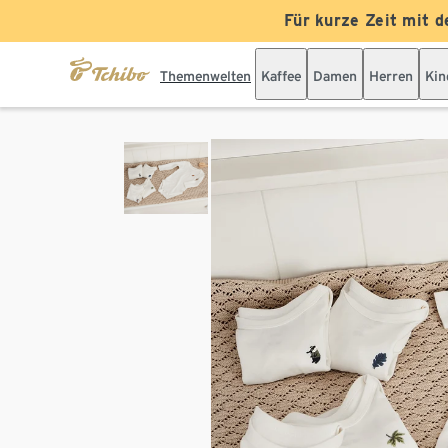
Für kurze Zeit mit d
Themenwelten
Kaffee
Damen
Herren
Kin