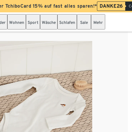
er TchiboCard 15% auf fast alles sparen!*
DANKE26
C
der
Wohnen
Sport
Wäsche
Schlafen
Sale
Mehr