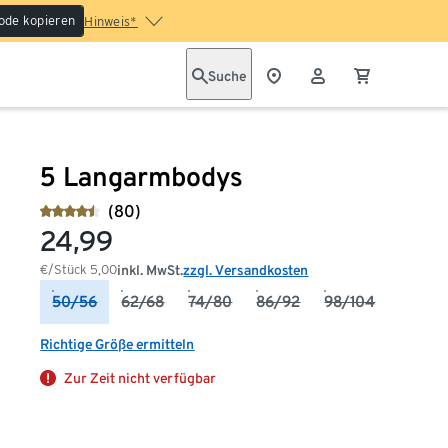
ode kopieren
Hinweis*
Suche
5 Langarmbodys
(80)
24,99
€/Stück
5,00
inkl. MwSt.
zzgl. Versandkosten
50/56
62/68
74/80
86/92
98/104
Richtige Größe ermitteln
Zur Zeit nicht verfügbar