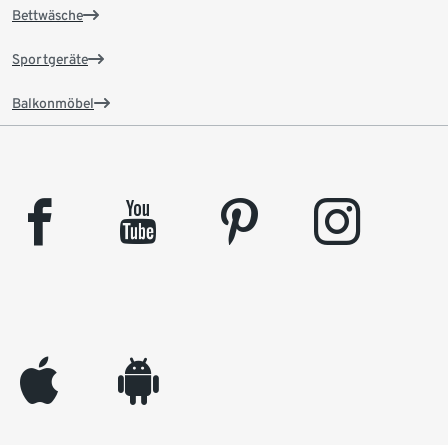
Bettwäsche
Sportgeräte
Balkonmöbel
facebook
youtube
pinterest
instagram
appleinc
android