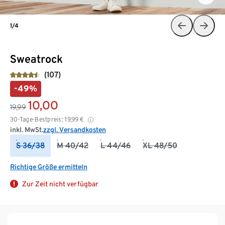
1/4
Sweatrock
(107)
-49%
10,00
19,99
30-Tage-Bestpreis:
19,99
€
inkl. MwSt.
zzgl. Versandkosten
S 36/38
M 40/42
L 44/46
XL 48/50
Richtige Größe ermitteln
Zur Zeit nicht verfügbar