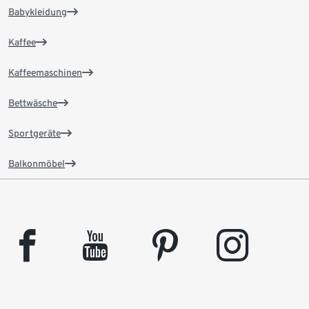
Babykleidung
Kaffee
Kaffeemaschinen
Bettwäsche
Sportgeräte
Balkonmöbel
facebook
youtube
pinterest
instagram