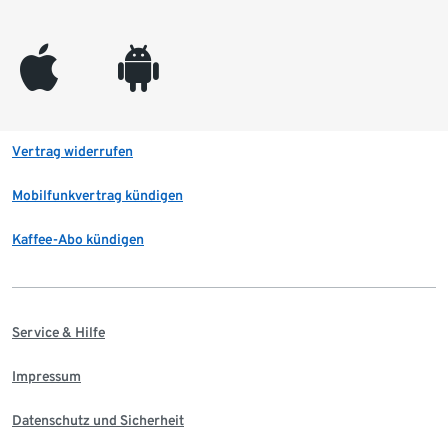
appleinc
android
Vertrag widerrufen
Mobilfunkvertrag kündigen
Kaffee-Abo kündigen
Service & Hilfe
Impressum
Datenschutz und Sicherheit