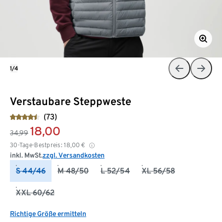
1/4
Verstaubare Steppweste
(73)
18,00
34,99
30-Tage-Bestpreis:
18,00
€
inkl. MwSt.
zzgl. Versandkosten
S 44/46
M 48/50
L 52/54
XL 56/58
XXL 60/62
Richtige Größe ermitteln