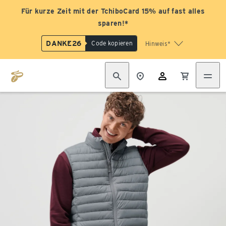
Für kurze Zeit mit der TchiboCard 15% auf fast alles
sparen!*
DANKE26
Code kopieren
Hinweis*