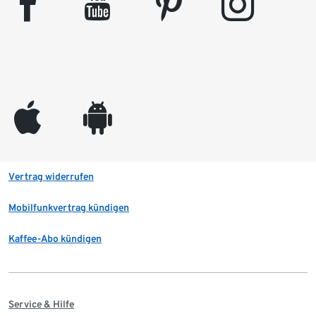
facebook
youtube
pinterest
instagram
appleinc
android
Vertrag widerrufen
Mobilfunkvertrag kündigen
Kaffee-Abo kündigen
Service & Hilfe