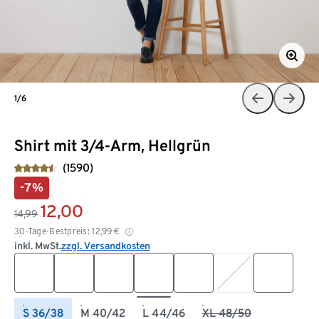
1/6
Shirt mit 3/4-Arm, Hellgrün
(1590)
-7%
12,00
14,99
30-Tage-Bestpreis:
12,99
€
inkl. MwSt.
zzgl. Versandkosten
S 36/38
M 40/42
L 44/46
XL 48/50