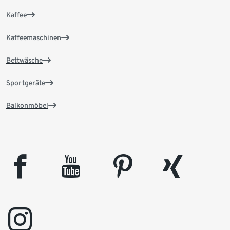
Kaffee
Kaffeemaschinen
Bettwäsche
Sportgeräte
Balkonmöbel
facebook
youtube
pinterest
xing
instagram