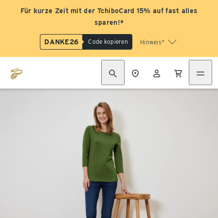
Für kurze Zeit mit der TchiboCard 15% auf fast alles
sparen!*
DANKE26
Code kopieren
Hinweis*