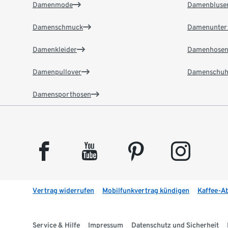
Damenmode
Damenbluse
Damenschmuck
Damenunter
Damenkleider
Damenhose
Damenpullover
Damenschuh
Damensporthosen
facebook
youtube
pinterest
instagram
Vertrag widerrufen
Mobilfunkvertrag kündigen
Kaffee-A
Service & Hilfe
Impressum
Datenschutz und Sicherheit