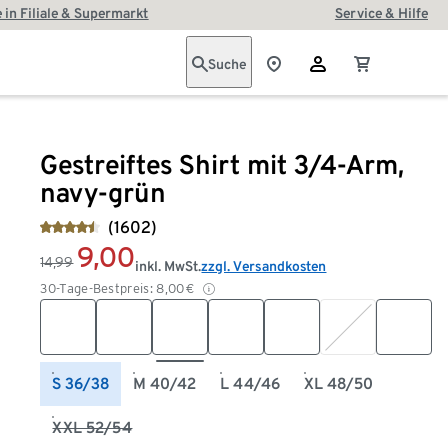
 in Filiale & Supermarkt
Service & Hilfe
Suche
Gestreiftes Shirt mit 3/4-Arm,
navy-grün
(1602)
9,00
14,99
inkl. MwSt.
zzgl. Versandkosten
30-Tage-Bestpreis:
8,00
€
S 36/38
M 40/42
L 44/46
XL 48/50
XXL 52/54