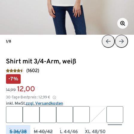
1/8
Shirt mit 3/4-Arm, weiß
(1602)
-7%
12,00
14,99
30-Tage-Bestpreis:
12,99
€
inkl. MwSt.
zzgl. Versandkosten
S 36/38
M 40/42
L 44/46
XL 48/50