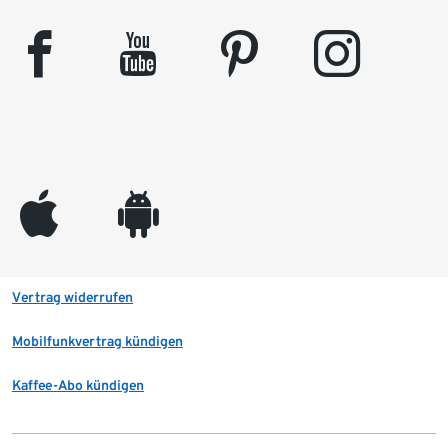
facebook
youtube
pinterest
instagram
appleinc
android
Vertrag widerrufen
Mobilfunkvertrag kündigen
Kaffee-Abo kündigen