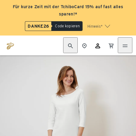
Für kurze Zeit mit der TchiboCard 15% auf fast alles
sparen!*
DANKE26
Code kopieren
Hinweis*