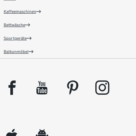
Kaffeemaschinen
Bettwäsche
Sportgeräte
Balkonmöbel
facebook
youtube
pinterest
instagram