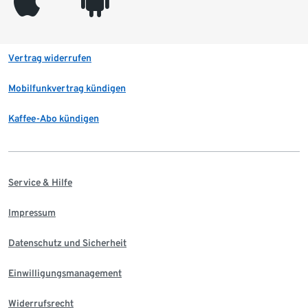
appleinc
android
Vertrag widerrufen
Mobilfunkvertrag kündigen
Kaffee-Abo kündigen
Service & Hilfe
Impressum
Datenschutz und Sicherheit
Einwilligungsmanagement
Widerrufsrecht