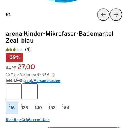
1/4
arena Kinder-Mikrofaser-Bademantel
Zeal, blau
(4)
-39%
27,00
44,95
30-Tage-Bestpreis:
44,95
€
inkl. MwSt.
zzgl. Versandkosten
116
128
140
152
164
Richtige Größe ermitteln