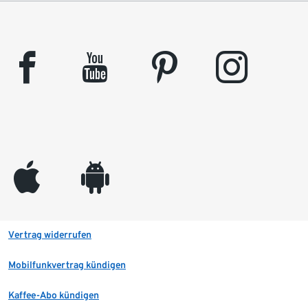
facebook
youtube
pinterest
instagram
appleinc
android
Vertrag widerrufen
Mobilfunkvertrag kündigen
Kaffee-Abo kündigen