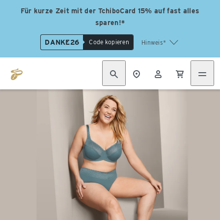
Für kurze Zeit mit der TchiboCard 15% auf fast alles
sparen!*
DANKE26
Code kopieren
Hinweis*