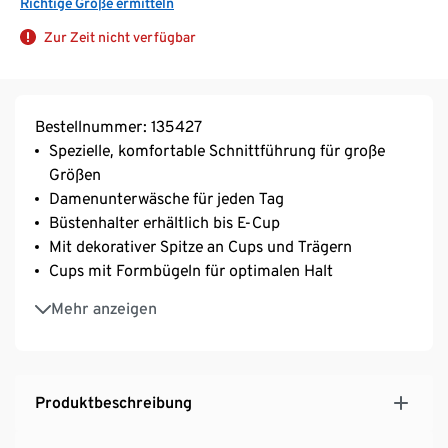
Richtige Größe ermitteln
Zur Zeit nicht verfügbar
Bestellnummer: 135427
Spezielle, komfortable Schnittführung für große
Größen
Damenunterwäsche für jeden Tag
Büstenhalter erhältlich bis E-Cup
Mit dekorativer Spitze an Cups und Trägern
Cups mit Formbügeln für optimalen Halt
Mit zusätzlichen Power-Mesh-Zonen für besonders
Mehr anzeigen
guten Halt
Softe Microtouch-Qualität mit seidigem Glanz
Längenverstellbare, extrabreite Träger
3-fach verstellbarer SoftSeal®-Häkchenverschluss
Produktbeschreibung
Mit Elasthan: formbeständig, perfekter Sitz, hoher
Tragekomfort