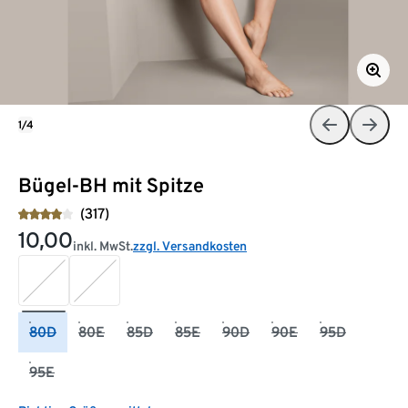
1/4
Bügel-BH mit Spitze
(317)
10,00
inkl. MwSt.
zzgl. Versandkosten
80D
80E
85D
85E
90D
90E
95D
95E