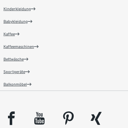
Kinderkleidung
Babykleidung
Kaffee
Kaffeemaschinen
Bettwäsche
Sportgeräte
Balkonmöbel
facebook
youtube
pinterest
xing