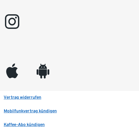
instagram
appleinc
android
Vertrag widerrufen
Mobilfunkvertrag kündigen
Kaffee-Abo kündigen