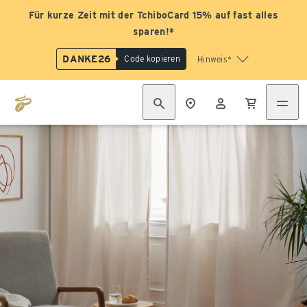
Für kurze Zeit mit der TchiboCard 15% auf fast alles
sparen!*
DANKE26
Code kopieren
Hinweis*