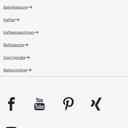
Babykleidung
Kaffee
Kaffeemaschinen
Bettwäsche
Sportgeräte
Balkonmöbel
facebook
youtube
pinterest
xing