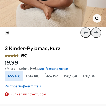
1/6
2 Kinder-Pyjamas, kurz
(59)
19,99
inkl. MwSt.
zzgl. Versandkosten
€/Stück
10,00
122/128
134/140
146/152
158/164
170/176
Richtige Größe ermitteln
Zur Zeit nicht verfügbar