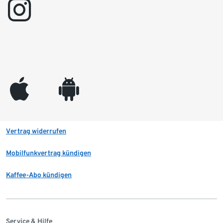
instagram
appleinc
android
Vertrag widerrufen
Mobilfunkvertrag kündigen
Kaffee-Abo kündigen
Service & Hilfe