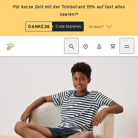
Für kurze Zeit mit der TchiboCard 15% auf fast alles
sparen!*
DANKE26
Code kopieren
Hinweis*