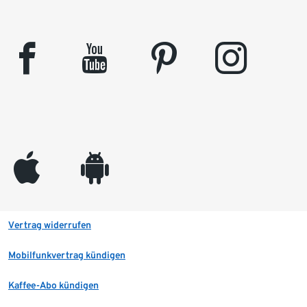
facebook
youtube
pinterest
instagram
appleinc
android
Vertrag widerrufen
Mobilfunkvertrag kündigen
Kaffee-Abo kündigen