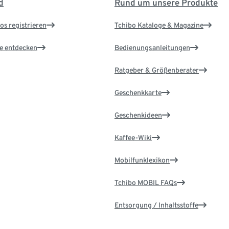
d
Rund um unsere Produkte
os registrieren
Tchibo Kataloge & Magazine
le entdecken
Bedienungsanleitungen
Ratgeber & Größenberater
Geschenkkarte
Geschenkideen
Kaffee-Wiki
Mobilfunklexikon
Tchibo MOBIL FAQs
Entsorgung / Inhaltsstoffe