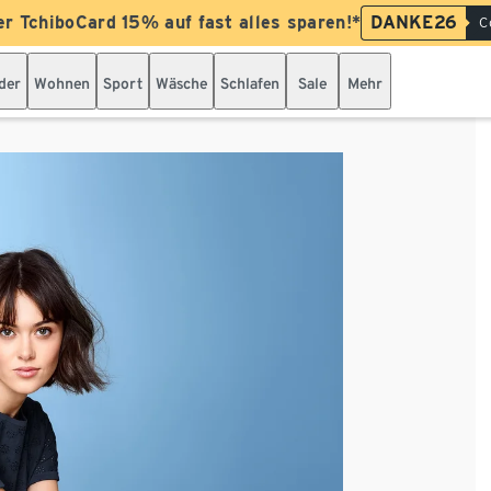
er TchiboCard 15% auf fast alles sparen!*
DANKE26
C
der
Wohnen
Sport
Wäsche
Schlafen
Sale
Mehr