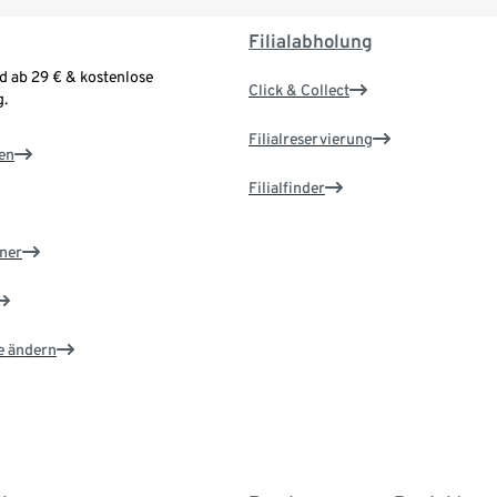
Filialabholung
d ab 29 € & kostenlose
Click & Collect
.
Filialreservierung
en
Filialfinder
ner
e ändern