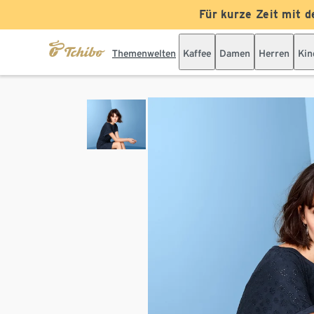
Für kurze Zeit mit d
Themenwelten
Kaffee
Damen
Herren
Kin