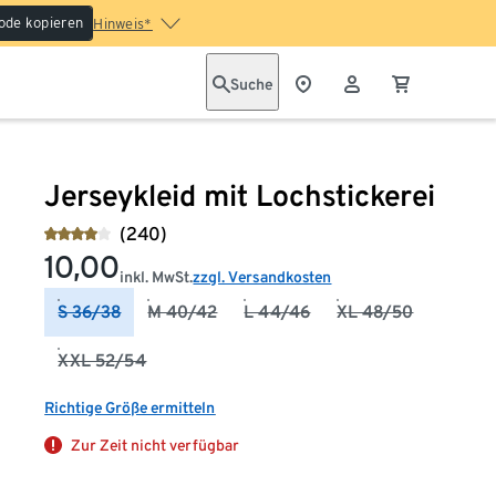
ode kopieren
Hinweis*
Suche
Jerseykleid mit Lochstickerei
(240)
10,00
inkl. MwSt.
zzgl. Versandkosten
S 36/38
M 40/42
L 44/46
XL 48/50
XXL 52/54
Richtige Größe ermitteln
Zur Zeit nicht verfügbar