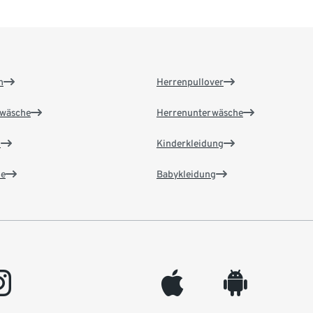
n
Herrenpullover
wäsche
Herrenunterwäsche
n
Kinderkleidung
e
Babykleidung
gram
appleinc
android