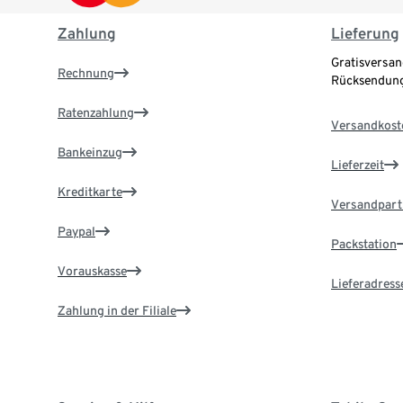
Zahlung
Lieferung
Gratisversan
Rechnung
Rücksendung
Ratenzahlung
Versandkost
Bankeinzug
Lieferzeit
Kreditkarte
Versandpart
Paypal
Packstation
Vorauskasse
Lieferadress
Zahlung in der Filiale