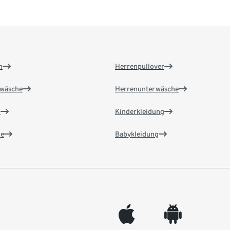
n
Herrenpullover
wäsche
Herrenunterwäsche
n
Kinderkleidung
e
Babykleidung
appleinc
android