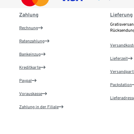
Zahlung
Lieferung
Gratisversan
Rechnung
Rücksendung
Ratenzahlung
Versandkost
Bankeinzug
Lieferzeit
Kreditkarte
Versandpart
Paypal
Packstation
Vorauskasse
Lieferadress
Zahlung in der Filiale