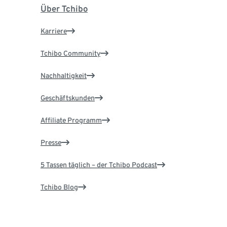
Über Tchibo
Karriere
Tchibo Community
Nachhaltigkeit
Geschäftskunden
Affiliate Programm
Presse
5 Tassen täglich – der Tchibo Podcast
Tchibo Blog