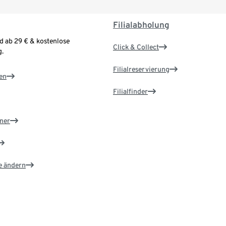
Filialabholung
d ab 29 € & kostenlose
Click & Collect
.
Filialreservierung
en
Filialfinder
ner
e ändern