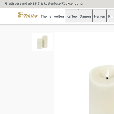
Gratisversand ab 29 € & kostenlose Rücksendung
Themenwelten
Kaffee
Damen
Herren
Kin