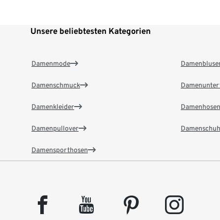
Unsere beliebtesten Kategorien
Damenmode
Damenbluse
Damenschmuck
Damenunter
Damenkleider
Damenhose
Damenpullover
Damenschuh
Damensporthosen
facebook
youtube
pinterest
instagram