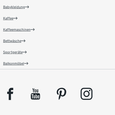
Babykleidung
Kaffee
Kaffeemaschinen
Bettwäsche
Sportgeräte
Balkonmöbel
facebook
youtube
pinterest
instagram