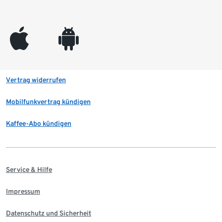
appleinc
android
Vertrag widerrufen
Mobilfunkvertrag kündigen
Kaffee-Abo kündigen
Service & Hilfe
Impressum
Datenschutz und Sicherheit