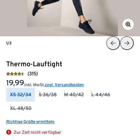
1/3
Thermo-Lauftight
(315)
19,99
inkl. MwSt.
zzgl. Versandkosten
XS 32/34
S 36/38
M 40/42
L 44/46
XL 48/50
Richtige Größe ermitteln
Zur Zeit nicht verfügbar