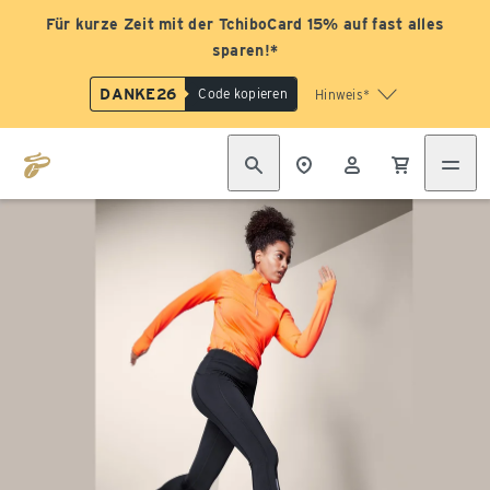
Für kurze Zeit mit der TchiboCard 15% auf fast alles
sparen!*
DANKE26
Code kopieren
Hinweis*