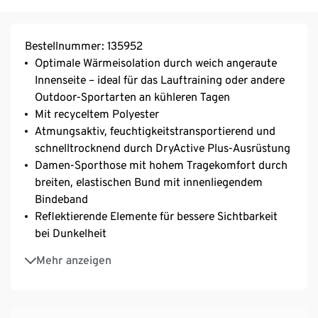
Bestellnummer: 135952
Optimale Wärmeisolation durch weich angeraute
Innenseite – ideal für das Lauftraining oder andere
Outdoor-Sportarten an kühleren Tagen
Mit recyceltem Polyester
Atmungsaktiv, feuchtigkeitstransportierend und
schnelltrocknend durch DryActive Plus-Ausrüstung
Damen-Sporthose mit hohem Tragekomfort durch
breiten, elastischen Bund mit innenliegendem
Bindeband
Reflektierende Elemente für bessere Sichtbarkeit
bei Dunkelheit
Kleine Reißverschluss-Gesäßtasche
Mehr anzeigen
Beinabschluss mit Reißverschluss und
Reflektorpaspel
Mit Elasthan: formbeständig, perfekter Sitz bei