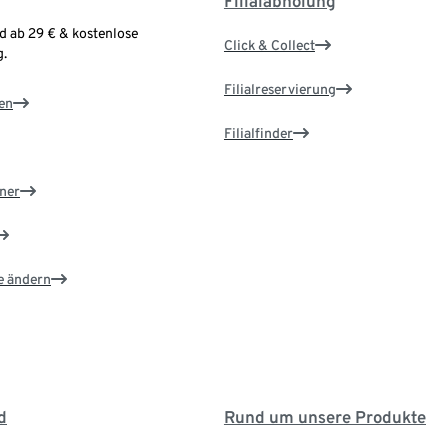
Filialabholung
d ab 29 € & kostenlose
Click & Collect
.
Filialreservierung
en
Filialfinder
ner
e ändern
d
Rund um unsere Produkte