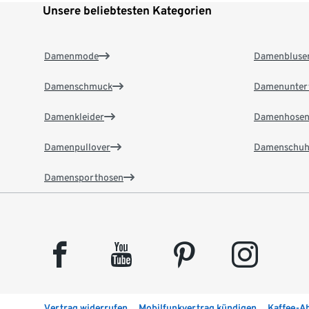
Unsere beliebtesten Kategorien
Damenmode
Damenbluse
Damenschmuck
Damenunter
Damenkleider
Damenhose
Damenpullover
Damenschuh
Damensporthosen
facebook
youtube
pinterest
instagram
Vertrag widerrufen
Mobilfunkvertrag kündigen
Kaffee-A