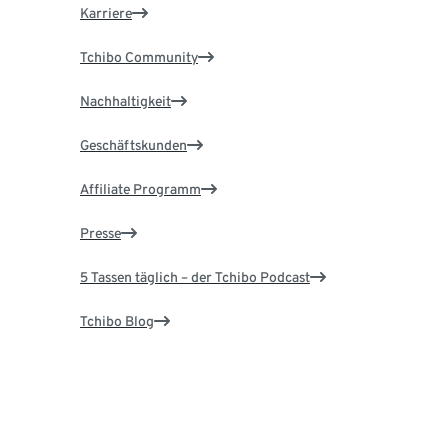
Karriere
Tchibo Community
Nachhaltigkeit
Geschäftskunden
Affiliate Programm
Presse
5 Tassen täglich – der Tchibo Podcast
Tchibo Blog