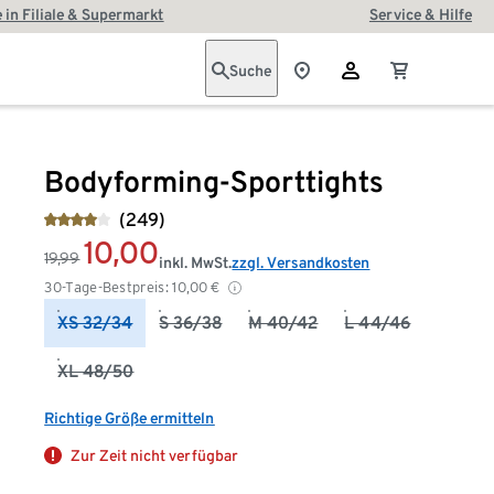
 in Filiale & Supermarkt
Service & Hilfe
Suche
Bodyforming-Sporttights
(249)
10,00
19,99
inkl. MwSt.
zzgl. Versandkosten
30-Tage-Bestpreis:
10,00
€
XS 32/34
S 36/38
M 40/42
L 44/46
XL 48/50
Richtige Größe ermitteln
Zur Zeit nicht verfügbar