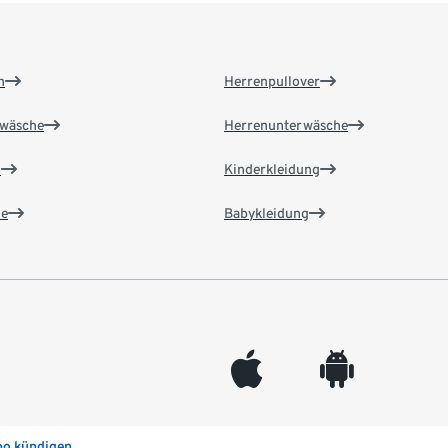
n
Herrenpullover
wäsche
Herrenunterwäsche
n
Kinderkleidung
e
Babykleidung
appleinc
android
bo kündigen