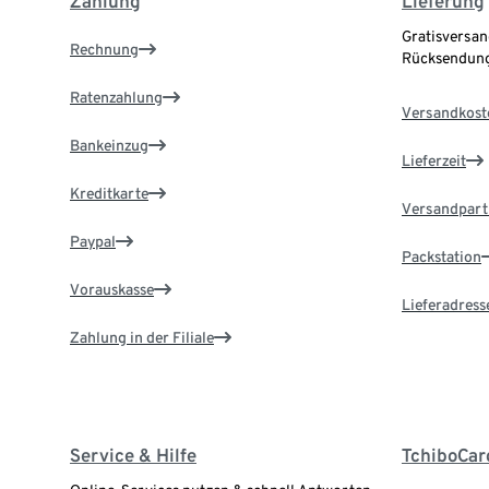
Zahlung
Lieferung
Gratisversan
Rechnung
Rücksendung
Ratenzahlung
Versandkost
Bankeinzug
Lieferzeit
Kreditkarte
Versandpart
Paypal
Packstation
Vorauskasse
Lieferadress
Zahlung in der Filiale
Service & Hilfe
TchiboCar