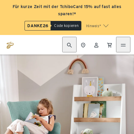
Für kurze Zeit mit der TchiboCard 15% auf fast alles
sparen!*
DANKE26
Code kopieren
Hinweis*