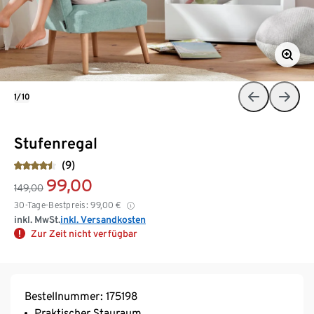
1/10
Stufenregal
(9)
99,00
149,00
30-Tage-Bestpreis:
99,00
€
inkl. MwSt.
inkl. Versandkosten
Zur Zeit nicht verfügbar
Bestellnummer: 175198
Praktischer Stauraum