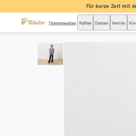
Für kurze Zeit mit d
Themenwelten
Kaffee
Damen
Herren
Kin