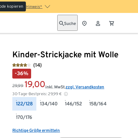
ode kopieren
Hinweis*
Suche
Kinder-Strickjacke mit Wolle
(14)
-36%
19,00
29,99
inkl. MwSt.
zzgl. Versandkosten
30-Tage-Bestpreis:
29,99
€
122/128
134/140
146/152
158/164
170/176
Richtige Größe ermitteln