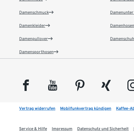
Damenschmuck
Damenunter
Damenkleider
Damenhose
Damenpullover
Damenschuh
Damensporthosen
facebook
youtube
pinterest
xing
insta
Vertrag widerrufen
Mobilfunkvertrag kündigen
Kaffee-A
Service & Hilfe
Impressum
Datenschutz und Sicherheit