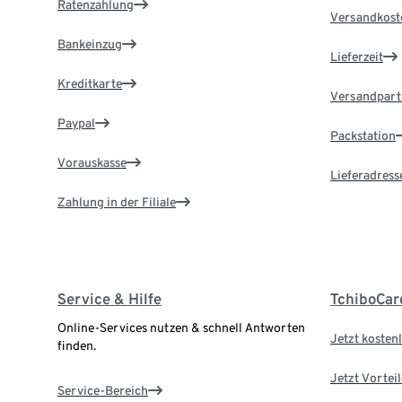
Ratenzahlung
Versandkost
Bankeinzug
Lieferzeit
Kreditkarte
Versandpart
Paypal
Packstation
Vorauskasse
Lieferadress
Zahlung in der Filiale
Service & Hilfe
TchiboCar
Online-Services nutzen & schnell Antworten
Jetzt kostenl
finden.
Jetzt Vortei
Service-Bereich