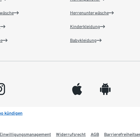
wäsche
Herrenunterwäsche
n
Kinderkleidung
e
Babykleidung
gram
appleinc
android
bo kündigen
Einwilligungsmanagement
Widerrufsrecht
AGB
Barrierefreiheitse