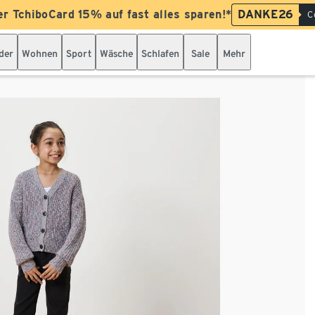
er TchiboCard 15% auf fast alles sparen!*
DANKE26
C
der
Wohnen
Sport
Wäsche
Schlafen
Sale
Mehr