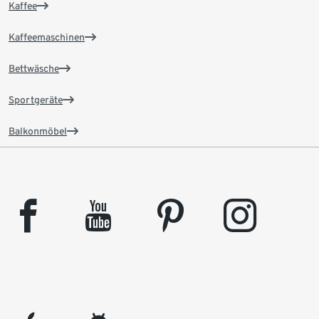
Kaffee
Kaffeemaschinen
Bettwäsche
Sportgeräte
Balkonmöbel
facebook
youtube
pinterest
instagram