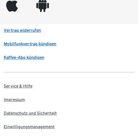
appleinc
android
Vertrag widerrufen
Mobilfunkvertrag kündigen
Kaffee-Abo kündigen
Service & Hilfe
Impressum
Datenschutz und Sicherheit
Einwilligungsmanagement