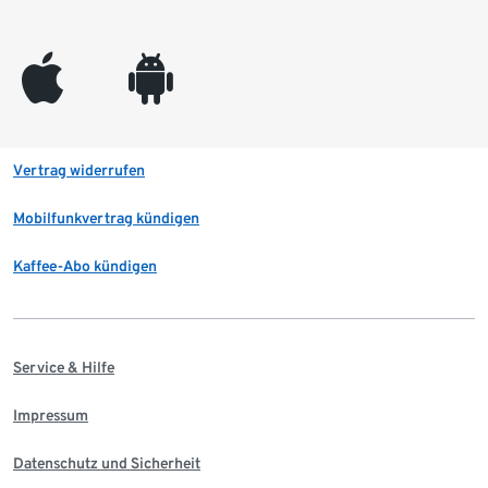
appleinc
android
Vertrag widerrufen
Mobilfunkvertrag kündigen
Kaffee-Abo kündigen
Service & Hilfe
Impressum
Datenschutz und Sicherheit