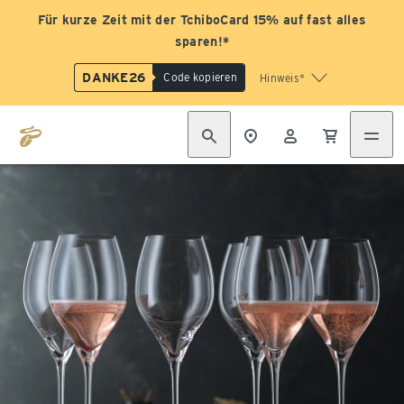
Für kurze Zeit mit der TchiboCard 15% auf fast alles
sparen!*
DANKE26
Code kopieren
Hinweis*