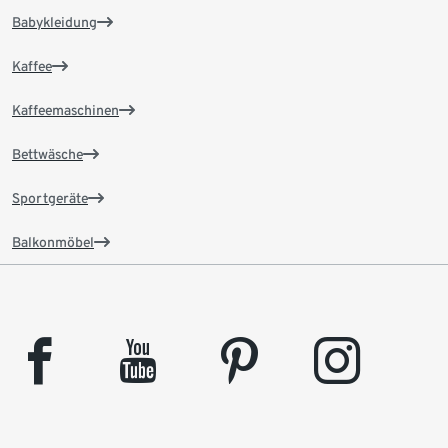
Babykleidung
Kaffee
Kaffeemaschinen
Bettwäsche
Sportgeräte
Balkonmöbel
facebook
youtube
pinterest
instagram