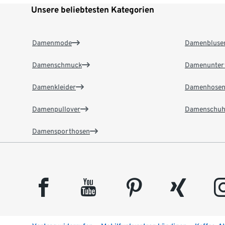
Unsere beliebtesten Kategorien
Damenmode
Damenbluse
Damenschmuck
Damenunter
Damenkleider
Damenhose
Damenpullover
Damenschuh
Damensporthosen
facebook
youtube
pinterest
xing
insta