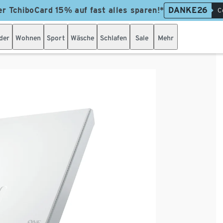
er TchiboCard 15% auf fast alles sparen!*
DANKE26
C
der
Wohnen
Sport
Wäsche
Schlafen
Sale
Mehr