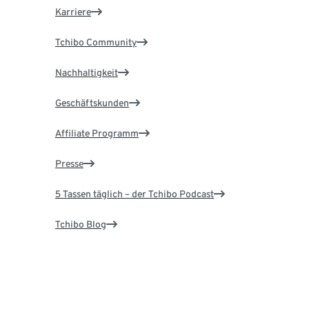
Karriere
Tchibo Community
Nachhaltigkeit
Geschäftskunden
Affiliate Programm
Presse
5 Tassen täglich – der Tchibo Podcast
Tchibo Blog