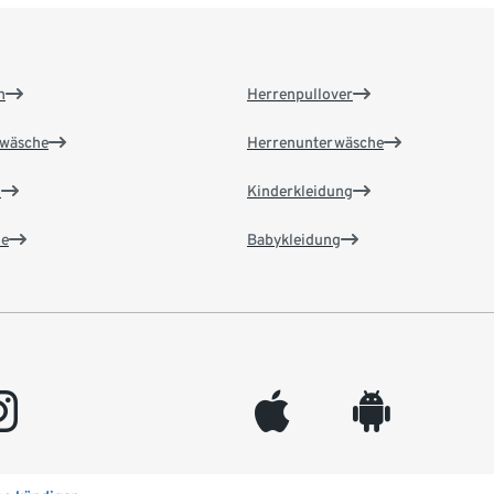
n
Herrenpullover
wäsche
Herrenunterwäsche
n
Kinderkleidung
e
Babykleidung
gram
appleinc
android