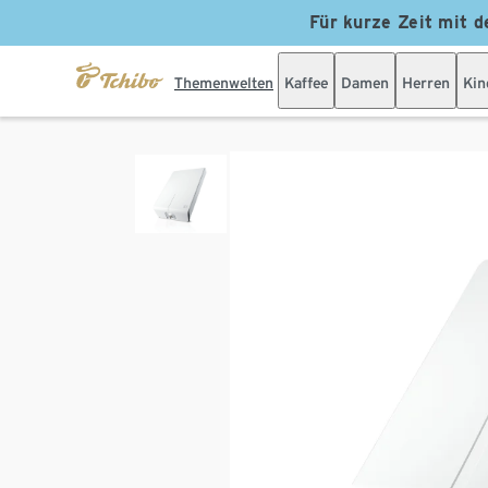
Für kurze Zeit mit d
Themenwelten
Kaffee
Damen
Herren
Kin