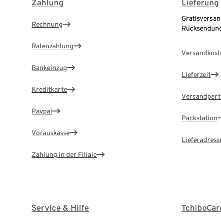
Zahlung
Lieferung
Gratisversan
Rechnung
Rücksendung
Ratenzahlung
Versandkost
Bankeinzug
Lieferzeit
Kreditkarte
Versandpart
Paypal
Packstation
Vorauskasse
Lieferadress
Zahlung in der Filiale
Service & Hilfe
TchiboCar