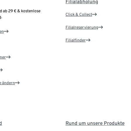
Filialabholung
d ab 29 € & kostenlose
Click & Collect
.
Filialreservierung
en
Filialfinder
ner
e ändern
d
Rund um unsere Produkte