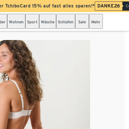
er TchiboCard 15% auf fast alles sparen!*
DANKE26
C
der
Wohnen
Sport
Wäsche
Schlafen
Sale
Mehr