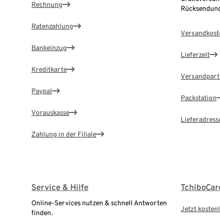
Rechnung
Rücksendung
Ratenzahlung
Versandkost
Bankeinzug
Lieferzeit
Kreditkarte
Versandpart
Paypal
Packstation
Vorauskasse
Lieferadress
Zahlung in der Filiale
Service & Hilfe
TchiboCar
Online-Services nutzen & schnell Antworten
Jetzt kostenl
finden.