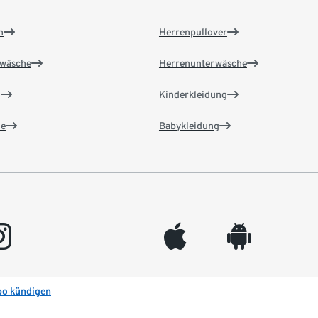
n
Herrenpullover
wäsche
Herrenunterwäsche
n
Kinderkleidung
e
Babykleidung
gram
appleinc
android
bo kündigen