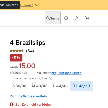
ode kopieren
Hinweis*
Suche
4 Brazilslips
(54)
-11%
15,00
24,99
€/Stück
3,75
inkl. MwSt.
zzgl. Versandkosten
30-Tage-Bestpreis:
17,00
€
S 36/38
M 40/42
L 44/46
XL 48/50
Richtige Größe ermitteln
Zur Zeit nicht verfügbar