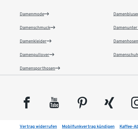
Damenmode
Damenbluse
Damenschmuck
Damenunter
Damenkleider
Damenhose
Damenpullover
Damenschuh
Damensporthosen
facebook
youtube
pinterest
xing
insta
Vertrag widerrufen
Mobilfunkvertrag kündigen
Kaffee-A