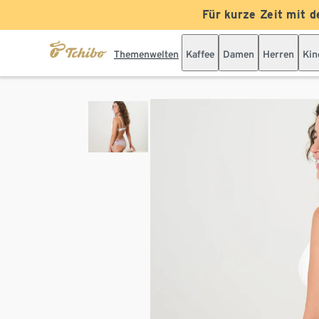
Für kurze Zeit mit d
Themenwelten
Kaffee
Damen
Herren
Kin