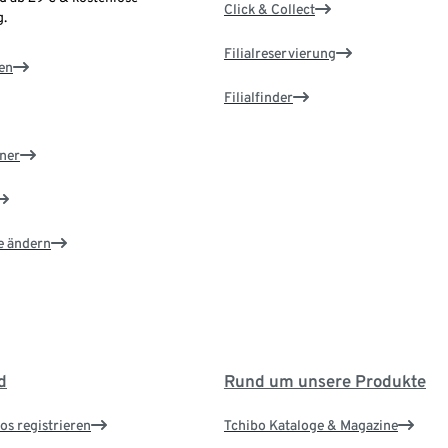
Click & Collect
.
Filialreservierung
en
Filialfinder
ner
e ändern
d
Rund um unsere Produkte
os registrieren
Tchibo Kataloge & Magazine