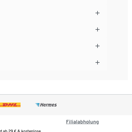
Filialabholung
d ab 29 € & kostenlose