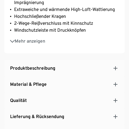
Imprägnierung
Extraweiche und wärmende High-Loft-Wattierung
Hochschließender Kragen
2-Wege-Reißverschluss mit Kinnschutz
Windschutzleiste mit Druckknöpfen
Taille und Kapuze weitenverstellbar mit Kordelzug
Mehr anzeigen
und Stopper
2 seitliche Eingrifftaschen
Innentasche mit Klettverschluss
Besonders weiche Softtouch-Qualität
Produktbeschreibung
Material & Pflege
Qualität
Lieferung & Rücksendung