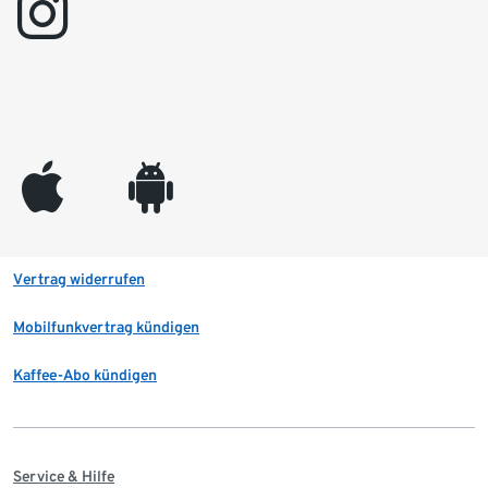
instagram
appleinc
android
Vertrag widerrufen
Mobilfunkvertrag kündigen
Kaffee-Abo kündigen
Service & Hilfe