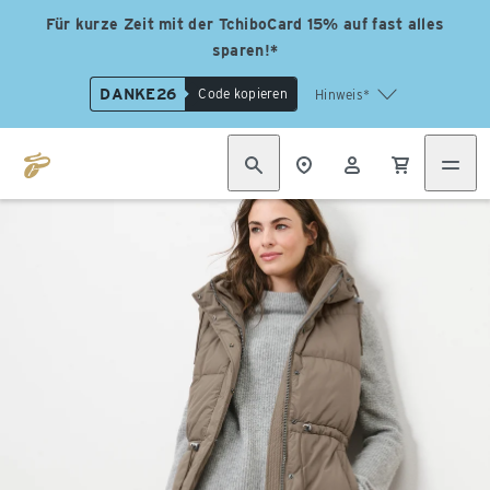
Für kurze Zeit mit der TchiboCard 15% auf fast alles
sparen!*
DANKE26
Code kopieren
Hinweis*