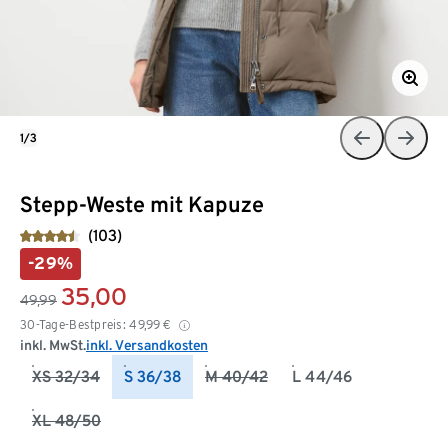
1/3
Stepp-Weste mit Kapuze
(103)
-29%
35,00
49,99
30-Tage-Bestpreis:
49,99
€
inkl. MwSt.
inkl. Versandkosten
XS 32/34
S 36/38
M 40/42
L 44/46
XL 48/50