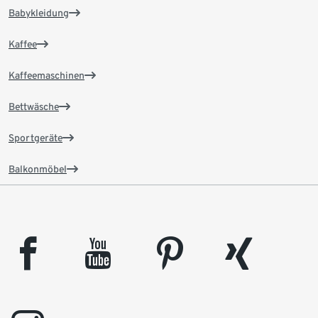
Babykleidung
Kaffee
Kaffeemaschinen
Bettwäsche
Sportgeräte
Balkonmöbel
facebook
youtube
pinterest
xing