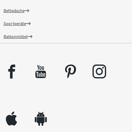
Bettwäsche
Sportgeräte
Balkonmöbel
facebook
youtube
pinterest
instagram
appleinc
android