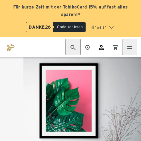
Für kurze Zeit mit der TchiboCard 15% auf fast alles
sparen!*
DANKE26
Code kopieren
Hinweis*