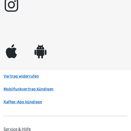
instagram
appleinc
android
Vertrag widerrufen
Mobilfunkvertrag kündigen
Kaffee-Abo kündigen
Service & Hilfe