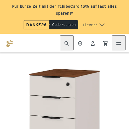
Für kurze Zeit mit der TchiboCard 15% auf fast alles
sparen!*
DANKE26
Code kopieren
Hinweis*