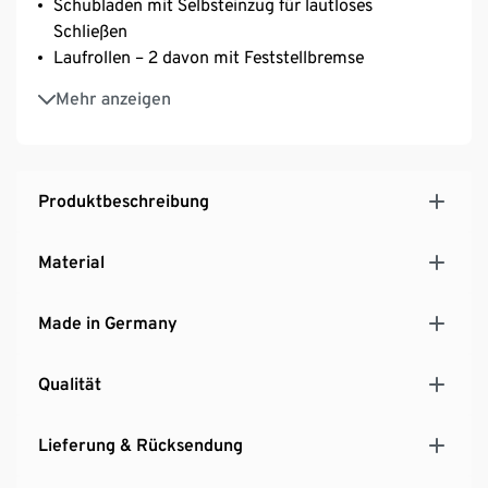
Schubladen mit Selbsteinzug für lautloses
Schließen
Laufrollen – 2 davon mit Feststellbremse
Melaminharzbeschichtet
Mehr anzeigen
Hochwertige ABS-Kanten
Hersteller: Germania Werk Krome GmbH & Co. KG
MADE IN GERMANY
Produktbeschreibung
Material
Made in Germany
Qualität
Lieferung & Rücksendung