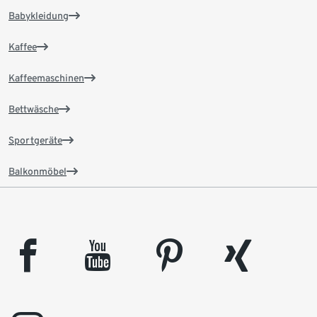
Babykleidung
Kaffee
Kaffeemaschinen
Bettwäsche
Sportgeräte
Balkonmöbel
facebook
youtube
pinterest
xing