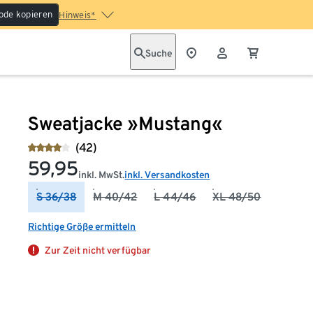
ode kopieren
Hinweis*
Suche
Sweatjacke »Mustang«
(42)
59,95
inkl. MwSt.
inkl. Versandkosten
S 36/38
M 40/42
L 44/46
XL 48/50
Richtige Größe ermitteln
Zur Zeit nicht verfügbar