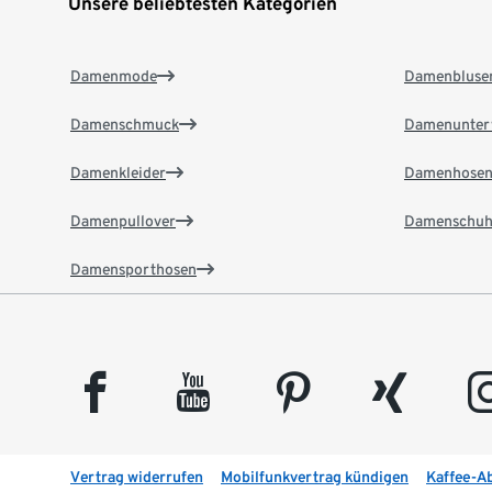
Unsere beliebtesten Kategorien
Damenmode
Damenbluse
Damenschmuck
Damenunter
Damenkleider
Damenhose
Damenpullover
Damenschuh
Damensporthosen
facebook
youtube
pinterest
xing
insta
Vertrag widerrufen
Mobilfunkvertrag kündigen
Kaffee-A