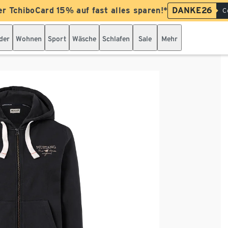
er TchiboCard 15% auf fast alles sparen!*
DANKE26
C
der
Wohnen
Sport
Wäsche
Schlafen
Sale
Mehr