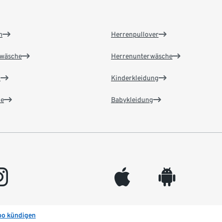
n
Herrenpullover
wäsche
Herrenunterwäsche
n
Kinderkleidung
e
Babykleidung
gram
appleinc
android
bo kündigen