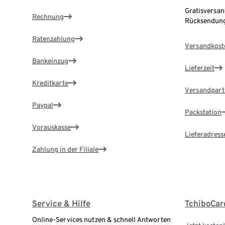
Gratisversan
Rechnung
Rücksendung
Ratenzahlung
Versandkost
Bankeinzug
Lieferzeit
Kreditkarte
Versandpart
Paypal
Packstation
Vorauskasse
Lieferadress
Zahlung in der Filiale
Service & Hilfe
TchiboCar
Online-Services nutzen & schnell Antworten