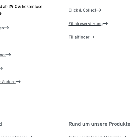
d ab 29 € & kostenlose
Click & Collect
.
Filialreservierung
en
Filialfinder
ner
e ändern
d
Rund um unsere Produkte