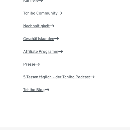
Karriere
Tchibo Community
Nachhaltigkeit
Geschäftskunden
Affiliate Programm
Presse
5 Tassen täglich – der Tchibo Podcast
Tchibo Blog