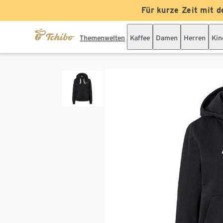
Für kurze Zeit mit d
Themenwelten
Kaffee
Damen
Herren
Kin