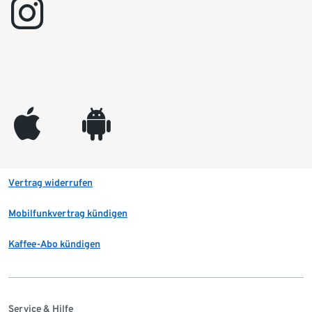
instagram
appleinc
android
Vertrag widerrufen
Mobilfunkvertrag kündigen
Kaffee-Abo kündigen
Service & Hilfe