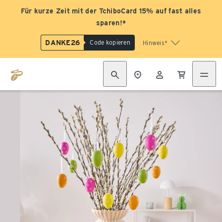
Für kurze Zeit mit der TchiboCard 15% auf fast alles
sparen!*
DANKE26
Code kopieren
Hinweis*