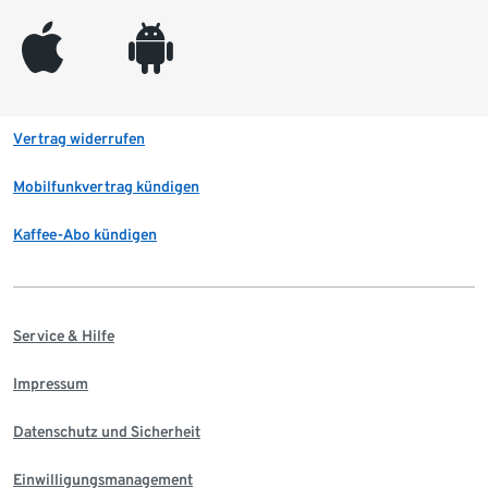
appleinc
android
Vertrag widerrufen
Mobilfunkvertrag kündigen
Kaffee-Abo kündigen
Service & Hilfe
Impressum
Datenschutz und Sicherheit
Einwilligungsmanagement