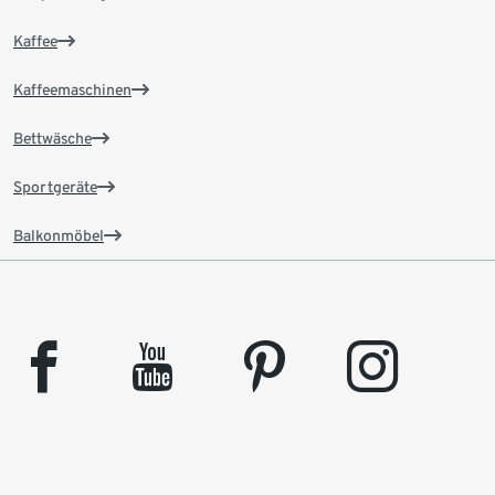
Kaffee
Kaffeemaschinen
Bettwäsche
Sportgeräte
Balkonmöbel
facebook
youtube
pinterest
instagram