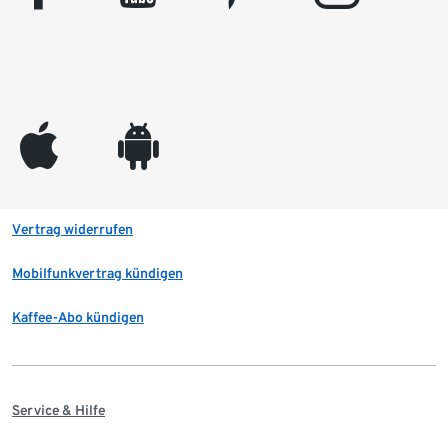
appleinc
android
Vertrag widerrufen
Mobilfunkvertrag kündigen
Kaffee-Abo kündigen
Service & Hilfe