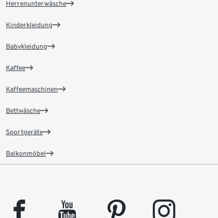
Herrenunterwäsche
Kinderkleidung
Babykleidung
Kaffee
Kaffeemaschinen
Bettwäsche
Sportgeräte
Balkonmöbel
facebook
youtube
pinterest
instagram