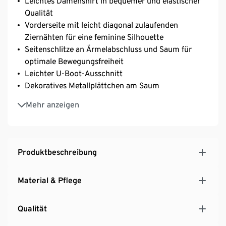
Leichtes Damenshirt in bequemer und elastischer
Qualität
Vorderseite mit leicht diagonal zulaufenden
Ziernähten für eine feminine Silhouette
Seitenschlitze an Ärmelabschluss und Saum für
optimale Bewegungsfreiheit
Leichter U-Boot-Ausschnitt
Dekoratives Metallplättchen am Saum
In dekorativem Glencheck-Dessin – zeitlos und
Mehr anzeigen
elegant
Kontrastfarbene Paspelierung
Mit Brustabnähern für eine optimale Passform
Mit Elasthan: formbeständig, perfekter Sitz, hoher
Produktbeschreibung
Tragekomfort
Material & Pflege
Qualität