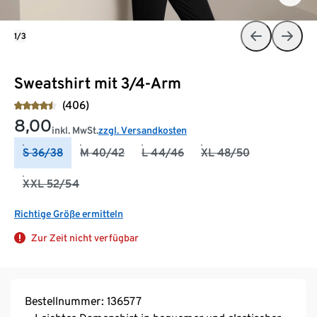
1/3
Sweatshirt mit 3/4-Arm
(406)
8,00
inkl. MwSt.
zzgl. Versandkosten
S 36/38
M 40/42
L 44/46
XL 48/50
XXL 52/54
Richtige Größe ermitteln
Zur Zeit nicht verfügbar
Bestellnummer: 136577