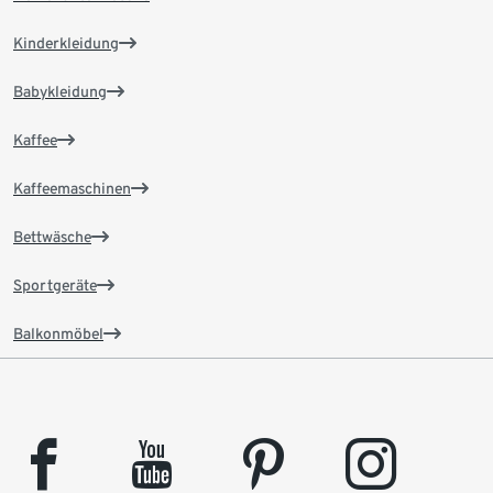
Kinderkleidung
Babykleidung
Kaffee
Kaffeemaschinen
Bettwäsche
Sportgeräte
Balkonmöbel
facebook
youtube
pinterest
instagram