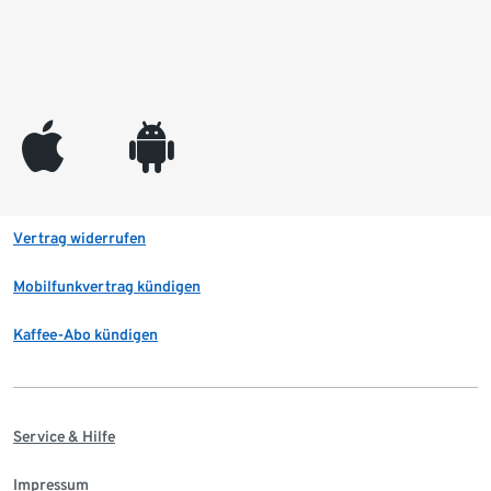
appleinc
android
Vertrag widerrufen
Mobilfunkvertrag kündigen
Kaffee-Abo kündigen
Service & Hilfe
Impressum