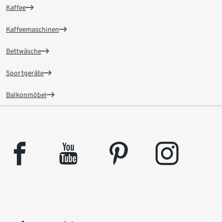
Kaffee
Kaffeemaschinen
Bettwäsche
Sportgeräte
Balkonmöbel
facebook
youtube
pinterest
instagram