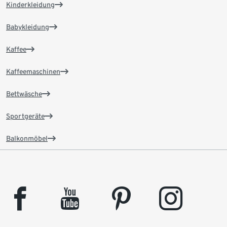
Kinderkleidung
Babykleidung
Kaffee
Kaffeemaschinen
Bettwäsche
Sportgeräte
Balkonmöbel
facebook
youtube
pinterest
instagram