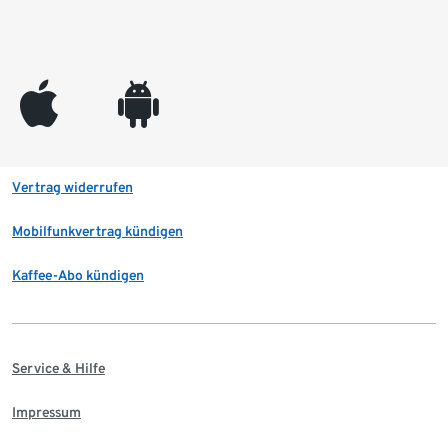
appleinc
android
Vertrag widerrufen
Mobilfunkvertrag kündigen
Kaffee-Abo kündigen
Service & Hilfe
Impressum