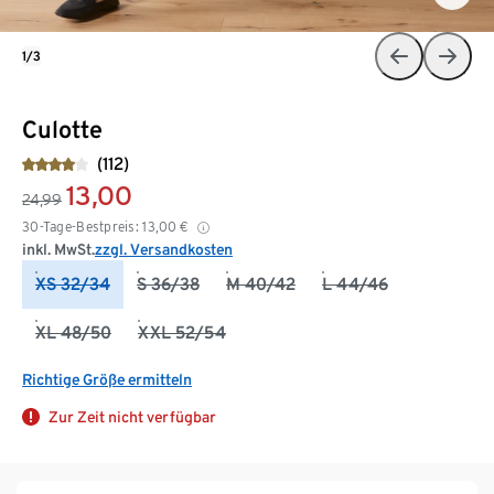
1/3
Culotte
(112)
13,00
24,99
30-Tage-Bestpreis:
13,00
€
inkl. MwSt.
zzgl. Versandkosten
XS 32/34
S 36/38
M 40/42
L 44/46
XL 48/50
XXL 52/54
Richtige Größe ermitteln
Zur Zeit nicht verfügbar