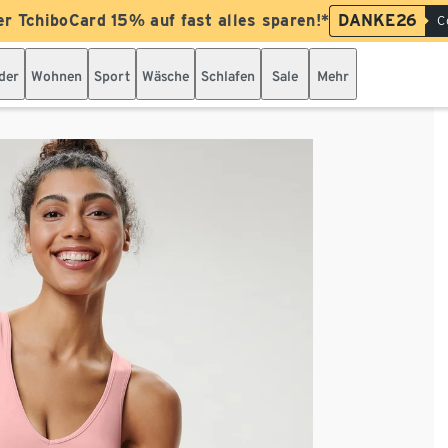
er TchiboCard 15% auf fast alles sparen!*
DANKE26
C
der
Wohnen
Sport
Wäsche
Schlafen
Sale
Mehr