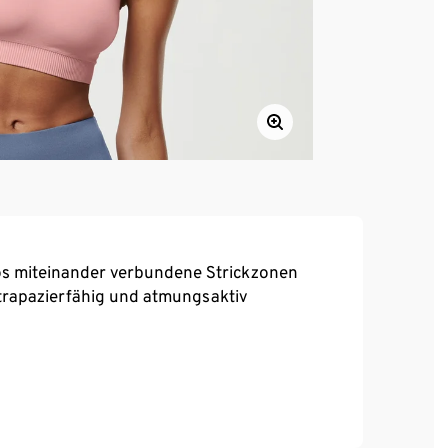
los miteinander verbundene Strickzonen
trapazierfähig und atmungsaktiv
 Sitz bei voller Bewegungsfreiheit