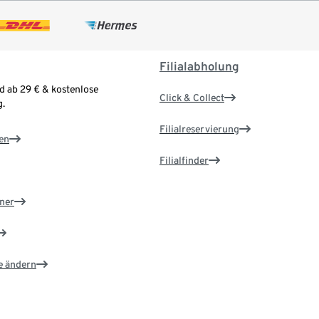
Filialabholung
d ab 29 € & kostenlose
Click & Collect
.
Filialreservierung
en
Filialfinder
ner
e ändern