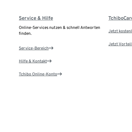
Service & Hilfe
TchiboCar
Online-Services nutzen & schnell Antworten
Jetzt kostenl
finden.
Jetzt Vortei
Service-Bereich
Hilfe & Kontakt
Tchibo Online-Konto