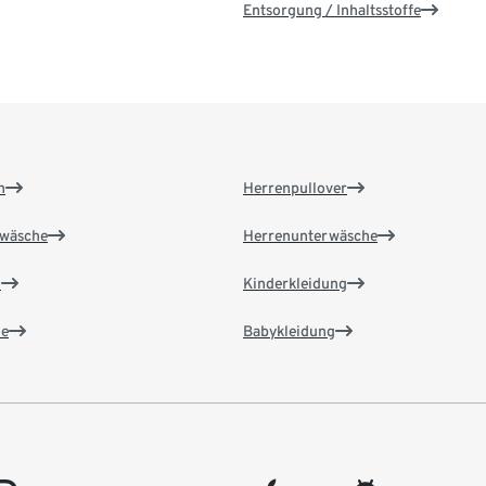
Entsorgung / Inhaltsstoffe
n
Herrenpullover
wäsche
Herrenunterwäsche
n
Kinderkleidung
e
Babykleidung