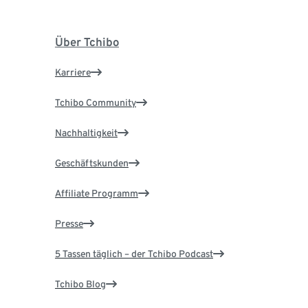
Über Tchibo
Karriere
Tchibo Community
Nachhaltigkeit
Geschäftskunden
Affiliate Programm
Presse
5 Tassen täglich – der Tchibo Podcast
Tchibo Blog