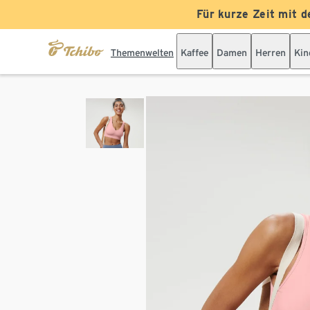
Für kurze Zeit mit d
Themenwelten
Kaffee
Damen
Herren
Kin