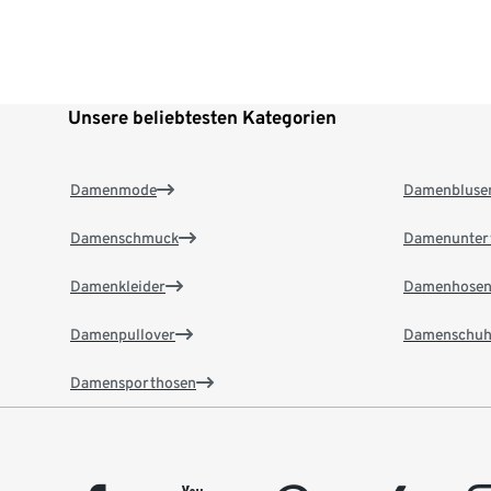
Unsere beliebtesten Kategorien
Damenmode
Damenbluse
Damenschmuck
Damenunter
Damenkleider
Damenhose
Damenpullover
Damenschuh
Damensporthosen