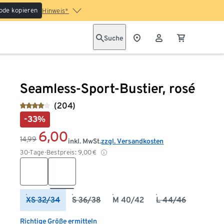
ode kopieren
Hinweis*
Suche
Seamless-Sport-Bustier, rosé
(204)
-33%
6,00
14,99
inkl. MwSt.
zzgl. Versandkosten
30-Tage-Bestpreis:
9,00
€
XS 32/34
S 36/38
M 40/42
L 44/46
Richtige Größe ermitteln