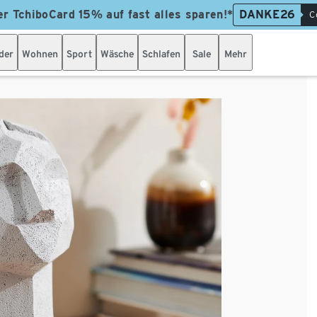
er TchiboCard 15% auf fast alles sparen!*
DANKE26
C
der
Wohnen
Sport
Wäsche
Schlafen
Sale
Mehr