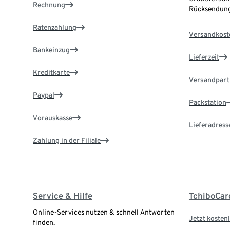
Rechnung
Rücksendung
Ratenzahlung
Versandkost
Bankeinzug
Lieferzeit
Kreditkarte
Versandpart
Paypal
Packstation
Vorauskasse
Lieferadress
Zahlung in der Filiale
Service & Hilfe
TchiboCar
Online-Services nutzen & schnell Antworten
Jetzt kostenl
finden.