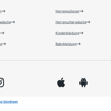
n
Herrenpullover
wäsche
Herrenunterwäsche
n
Kinderkleidung
e
Babykleidung
gram
appleinc
android
bo kündigen