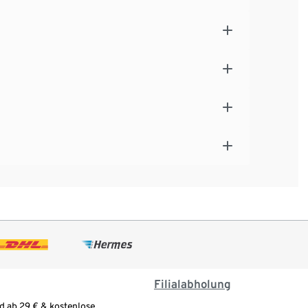
Filialabholung
d ab 29 € & kostenlose