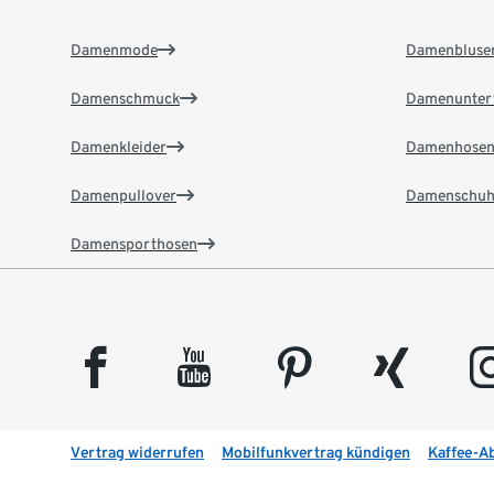
Damenmode
Damenbluse
Damenschmuck
Damenunter
Damenkleider
Damenhose
Damenpullover
Damenschuh
Damensporthosen
facebook
youtube
pinterest
xing
insta
Vertrag widerrufen
Mobilfunkvertrag kündigen
Kaffee-A