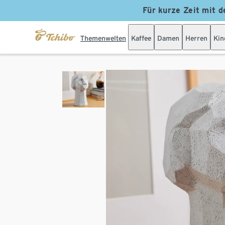
Für kurze Zeit mit d
Themenwelten
Kaffee
Damen
Herren
Kin