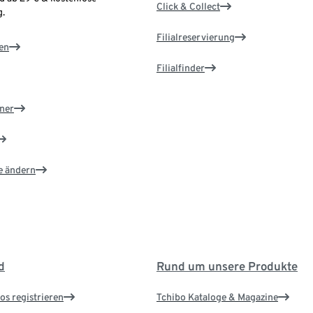
Click & Collect
.
Filialreservierung
en
Filialfinder
ner
e ändern
d
Rund um unsere Produkte
os registrieren
Tchibo Kataloge & Magazine