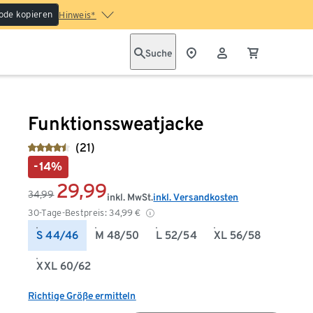
ode kopieren
Hinweis*
Suche
Funktionssweatjacke
(21)
-14%
29,99
34,99
inkl. MwSt.
inkl. Versandkosten
30-Tage-Bestpreis:
34,99
€
S 44/46
M 48/50
L 52/54
XL 56/58
XXL 60/62
Richtige Größe ermitteln