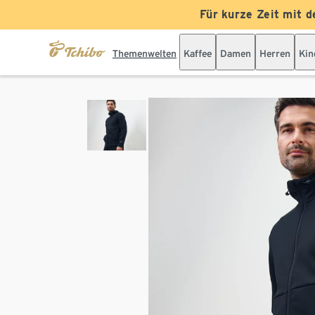
Für kurze Zeit mit d
Themenwelten
Kaffee
Damen
Herren
Kin