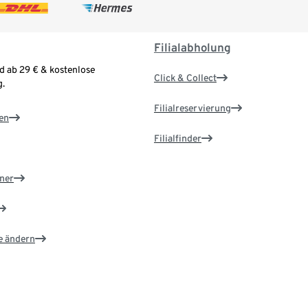
Filialabholung
d ab 29 € & kostenlose
Click & Collect
.
Filialreservierung
en
Filialfinder
ner
e ändern