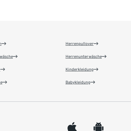
n
Herrenpullover
wäsche
Herrenunterwäsche
n
Kinderkleidung
e
Babykleidung
appleinc
android