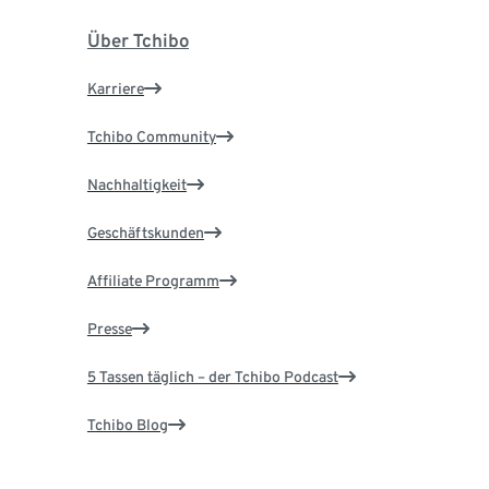
Über Tchibo
Karriere
Tchibo Community
Nachhaltigkeit
Geschäftskunden
Affiliate Programm
Presse
5 Tassen täglich – der Tchibo Podcast
Tchibo Blog