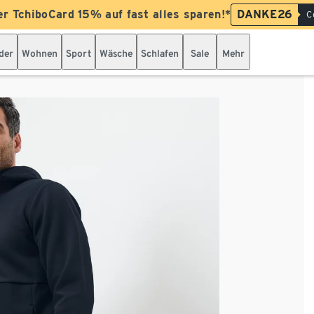
er TchiboCard 15% auf fast alles sparen!*
DANKE26
C
der
Wohnen
Sport
Wäsche
Schlafen
Sale
Mehr