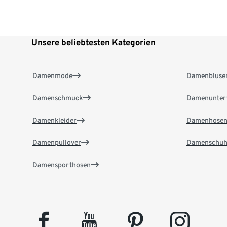
Unsere beliebtesten Kategorien
Damenmode
Damenbluse
Damenschmuck
Damenunter
Damenkleider
Damenhose
Damenpullover
Damenschuh
Damensporthosen
facebook
youtube
pinterest
instagram