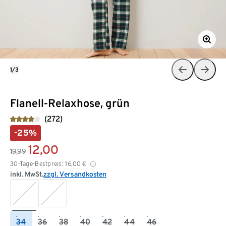
1/3
Flanell-Relaxhose, grün
(272)
-25%
12,00
19,99
30-Tage-Bestpreis:
16,00
€
inkl. MwSt.
zzgl. Versandkosten
34
36
38
40
42
44
46