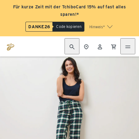
Für kurze Zeit mit der TchiboCard 15% auf fast alles
sparen!*
DANKE26
Code kopieren
Hinweis*