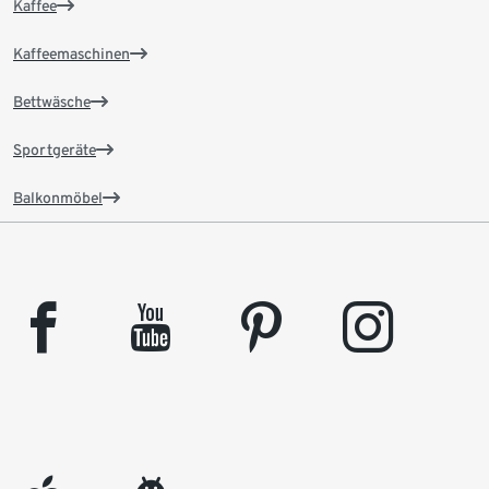
Kaffee
Kaffeemaschinen
Bettwäsche
Sportgeräte
Balkonmöbel
facebook
youtube
pinterest
instagram