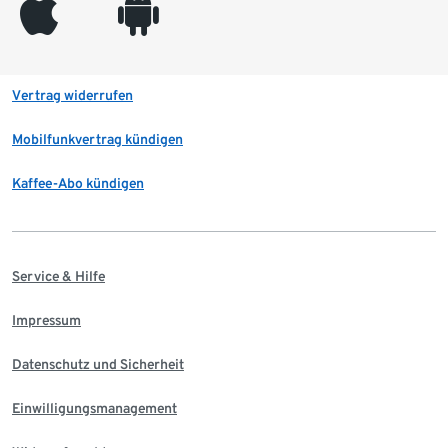
appleinc
android
Vertrag widerrufen
Mobilfunkvertrag kündigen
Kaffee-Abo kündigen
Service & Hilfe
Impressum
Datenschutz und Sicherheit
Einwilligungsmanagement