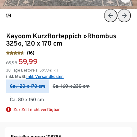
1/4
Kayoom Kurzflorteppich »Rhombus
325«, 120 x 170 cm
(16)
59,99
69,95
30-Tage-Bestpreis:
59,99
€
inkl. MwSt.
inkl. Versandkosten
Ca. 120 x 170 cm
Ca. 160 x 230 cm
Ca. 80 x 150 cm
Zur Zeit nicht verfügbar
Bestellnummer: 198785